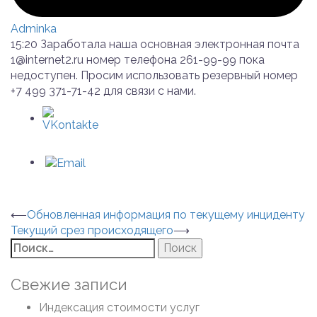
Adminka
15:20 Заработала наша основная электронная почта
1@internet2.ru номер телефона 261-99-99 пока
недоступен. Просим использовать резервный номер
+7 499 371-71-42 для связи с нами.
Навигация
⟵
Обновленная информация по текущему инциденту
Текущий срез происходящего
⟶
по
Найти:
записям
Свежие записи
Индексация стоимости услуг