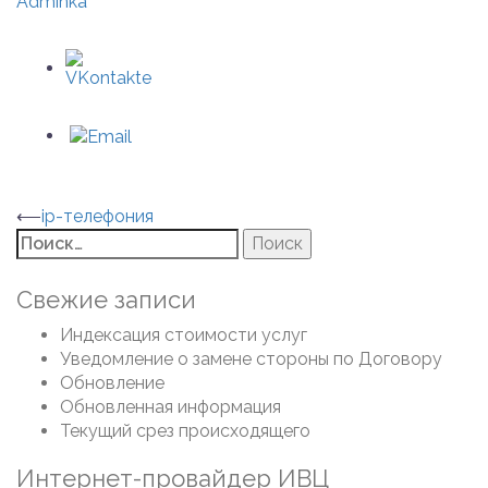
Adminka
Навигация
⟵
ip-телефония
Найти:
по
записям
Свежие записи
Индексация стоимости услуг
Уведомление о замене стороны по Договору
Обновление
Обновленная информация
Текущий срез происходящего
Интернет-провайдер ИВЦ