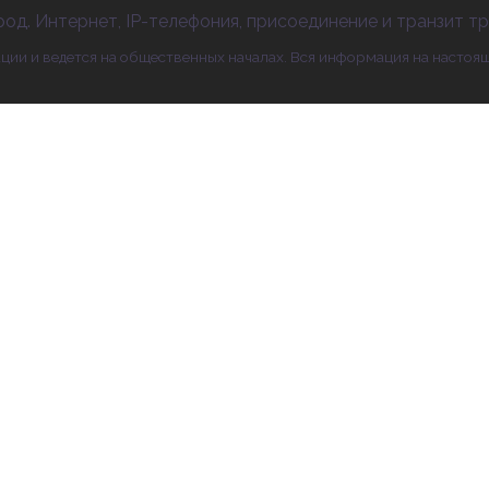
од. Интернет, IP-телефония, присоединение и транзит тра
ции и ведется на общественных началах. Вся информация на настоя