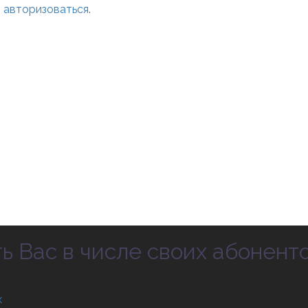
о
авторизоваться
.
 Вас в числе своих абоненто
х