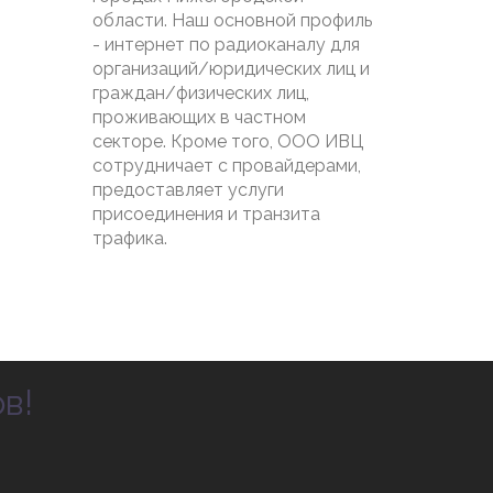
области. Наш основной профиль
- интернет по радиоканалу для
организаций/юридических лиц и
граждан/физических лиц,
проживающих в частном
секторе. Кроме того, ООО ИВЦ
сотрудничает с провайдерами,
предоставляет услуги
присоединения и транзита
трафика.
в!