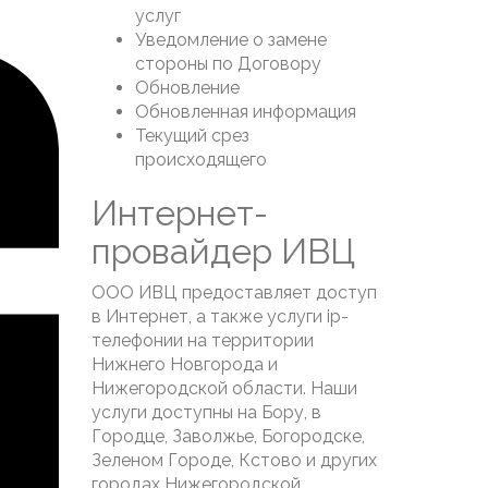
услуг
Уведомление о замене
стороны по Договору
Обновление
Обновленная информация
Текущий срез
происходящего
Интернет-
провайдер ИВЦ
ООО ИВЦ предоставляет доступ
в Интернет, а также услуги ip-
телефонии на территории
Нижнего Новгорода и
Нижегородской области. Наши
услуги доступны на Бору, в
Городце, Заволжье, Богородске,
Зеленом Городе, Кстово и других
городах Нижегородской